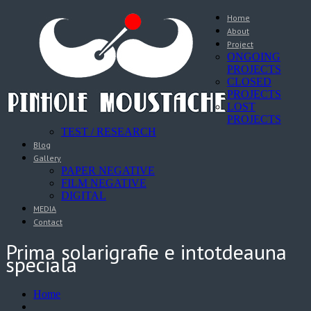
Home
About
Project
ONGOING
PROJECTS
CLOSED
PROJECTS
LOST
PROJECTS
TEST / RESEARCH
Blog
Gallery
PAPER NEGATIVE
FILM NEGATIVE
DIGITAL
MEDIA
Contact
Prima solarigrafie e intotdeauna
speciala
Home