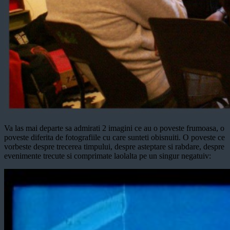
Va las mai departe sa admirati 2 imagini ce au o poveste frumoasa, o
poveste diferita de fotografiile cu care sunteti obisnuiti. O poveste ce
vorbeste despre trecerea timpului, despre asteptare si rabdare, despre
evenimente trecute si comprimate laolalta pe un singur negatuiv: