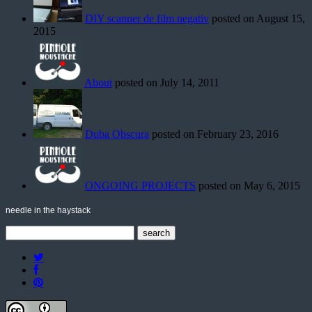
DIY scanner de film negativ
posted on August 15,
2015
About
posted on July 14, 2011
Duba Obscura
posted on February 23, 2016
ONGOING PROJECTS
posted on May 6, 2015
needle in the haystack