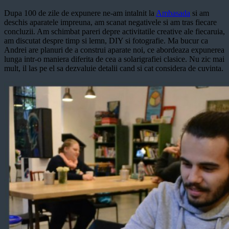
Dupa 100 de zile de expunere ne-am intalnit la
Ambasada
si am
deschis aparatele impreuna, am scanat negativele si am tras fiecare
concluzii. Am schimbat pareri depre activitatile creative ale fiecaruia,
am discutat despre timp si lemn, DIY si fotografie. Ma bucur ca
Andrei are planuri de a construi aparate noi, ce abordeaza expunerea
lunga intr-o maniera diferita de cea a solarigrafiei clasice. Nu zic mai
mult, il las pe el sa dezvaluie detalii cand si cat considera de cuvinta.