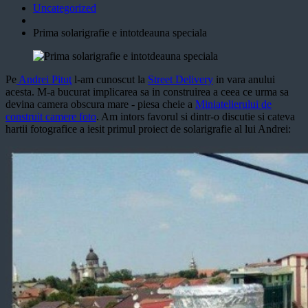
Uncategorized
Prima solarigrafie e intotdeauna speciala
Pe
Andrei Pituţ
l-am cunoscut la
Street Delivery
in vara anului
acesta. M-a bucurat implicarea sa in construirea a ceea ce urma sa
devina camera obscura mare - piesa cheie a
Miniatelierului de
construit camere foto
. Am intors favorul si dintr-o discutie si cateva
hartii fotografice a iesit primul proiect de solarigrafie al lui Andrei: