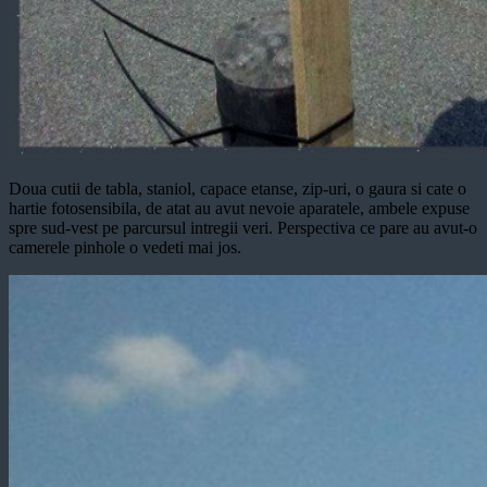
Doua cutii de tabla, staniol, capace etanse, zip-uri, o gaura si cate o
hartie fotosensibila, de atat au avut nevoie aparatele, ambele expuse
spre sud-vest pe parcursul intregii veri. Perspectiva ce pare au avut-o
camerele pinhole o vedeti mai jos.