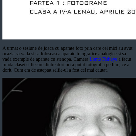
A urmat o sesiune de joaca cu aparate foto prin care cei mici au avut
ocazia sa vada si sa foloseasca aparate fotografice analogice si sa
vada exemple de aparate cu stenopa. Camera
Lomo Fisheye
a facut
runda clasei si fiecare dintre doritori a putut fotografia pe film, ce a
dorit. Cum era de asteptat selfie-ul a fost cel mai cautat.