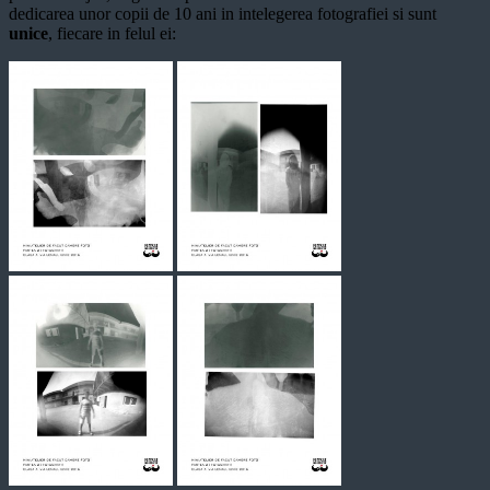
dedicarea unor copii de 10 ani in intelegerea fotografiei si sunt
unice
, fiecare in felul ei: