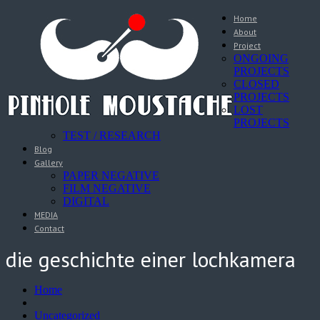
Home
About
Project
ONGOING
PROJECTS
CLOSED
PROJECTS
LOST
PROJECTS
TEST / RESEARCH
Blog
Gallery
PAPER NEGATIVE
FILM NEGATIVE
DIGITAL
MEDIA
Contact
die geschichte einer lochkamera
Home
Uncategorized