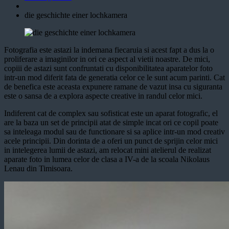
die geschichte einer lochkamera
Fotografia este astazi la indemana fiecaruia si acest fapt a dus la o
proliferare a imaginilor in ori ce aspect al vietii noastre. De mici,
copiii de astazi sunt confruntati cu disponibilitatea aparatelor foto
intr-un mod diferit fata de generatia celor ce le sunt acum parinti. Cat
de benefica este aceasta expunere ramane de vazut insa cu siguranta
este o sansa de a explora aspecte creative in randul celor mici.
Indiferent cat de complex sau sofisticat este un aparat fotografic, el
are la baza un set de principii atat de simple incat ori ce copil poate
sa inteleaga modul sau de functionare si sa aplice intr-un mod creativ
acele principii. Din dorinta de a oferi un punct de sprijin celor mici
in intelegerea lumii de astazi, am relocat mini atelierul de realizat
aparate foto in lumea celor de clasa a IV-a de la scoala Nikolaus
Lenau din Timisoara.